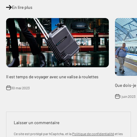
En lire plus
Il est temps de voyager avec une valise à roulettes
Que dois-je
30 mai 2023
1 juin 2023
Laisser un commentaire
Ce site est protégé par hCaptcha, et la
Politique de confidentialité
et les