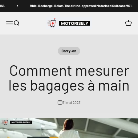
Passer au contenu
.
Ride. Recharge. Relax. The airline-approved Motorised SuitcaseMS1.
Motorisely® Official Store
Menu
Recherche
Panier
Carry-on
Comment mesurer
les bagages à main
31 mai 2023