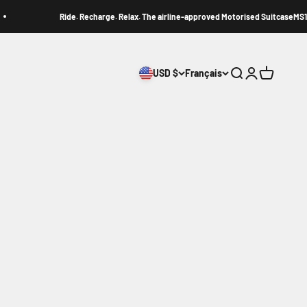
Ride. Recharge. Relax. The airline-approved Motorised SuitcaseMS1.
USD $
Français
Recherche
Connexion
Panier