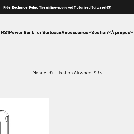
. Recharge. Relax. The airline-approved Motorised SuitcaseMS1.
MS1
Power Bank for Suitcase
Accessoires
Soutien
À propos
Manuel d'utilisation Airwheel SR5